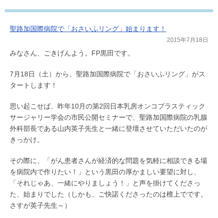
聖路加国際病院で「おさいふリング」始まります！
2015年7月18日
みなさん、ごきげんよう。FP黒田です。
7月18日（土）から、聖路加国際病院で「おさいふリング」がス
タートします！
思い起こせば、昨年10月の第2回日本乳房オンコプラスティック
サージャリー学会の市民公開セミナーで、聖路加国際病院の乳腺
外科部長である山内英子先生と一緒に登壇させていただいたのが
きっかけ。
その際に、「がん患者さんが経済的な問題を気軽に相談できる場
を病院内で作りたい！」という黒田の厚かましい要望に対し、
「それじゃあ、一緒にやりましょう！」と声を掛けてくださっ
た、始まりでした（しかも、ご快諾くださったのは檀上でです。
さすが英子先生～）