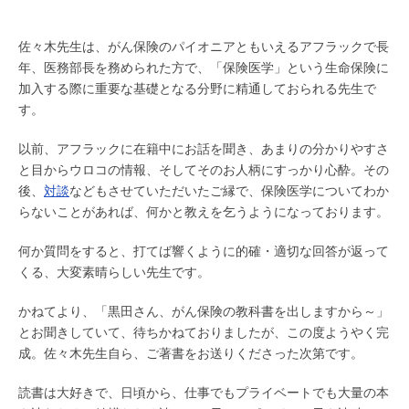
佐々木先生は、がん保険のパイオニアともいえるアフラックで長
年、医務部長を務められた方で、「保険医学」という生命保険に
加入する際に重要な基礎となる分野に精通しておられる先生で
す。
以前、アフラックに在籍中にお話を聞き、あまりの分かりやすさ
と目からウロコの情報、そしてそのお人柄にすっかり心酔。その
後、
対談
などもさせていただいたご縁で、保険医学についてわか
らないことがあれば、何かと教えを乞うようになっております。
何か質問をすると、打てば響くように的確・適切な回答が返って
くる、大変素晴らしい先生です。
かねてより、「黒田さん、がん保険の教科書を出しますから～」
とお聞きしていて、待ちかねておりましたが、この度ようやく完
成。佐々木先生自ら、ご著書をお送りくださった次第です。
読書は大好きで、日頃から、仕事でもプライベートでも大量の本