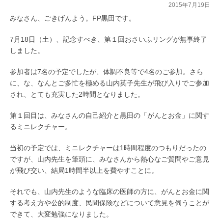
2015年7月19日
みなさん、ごきげんよう。FP黒田です。
7月18日（土）、記念すべき、第１回おさいふリングが無事終了
しました。
参加者は7名の予定でしたが、体調不良等で4名のご参加。さら
に、な、なんとご多忙を極める山内英子先生が飛び入りでご参加
され、とても充実した2時間となりました。
第１回目は、みなさんの自己紹介と黒田の「がんとお金」に関す
るミニレクチャー。
当初の予定では、ミニレクチャーは1時間程度のつもりだったの
ですが、山内先生を筆頭に、みなさんから熱心なご質問やご意見
が飛び交い、結局1時間半以上を費やすことに。
それでも、山内先生のような臨床の医師の方に、がんとお金に関
する考え方や公的制度、民間保険などについて意見を伺うことが
できて、大変勉強になりました。