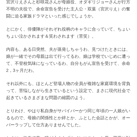
宮沢りえさんと杉咲花さんが母娘役、オダギリジョーさんが行方
不明の夫役で、余命宣告を受けた主人公・双葉（宮沢りえ）の奮
闘に迫る家族ドラマといった感じでしょうか。
とにかく、俳優陣がそれぞれ役柄のキャラに合っていて、ちょい
ちょい泣かされます＆笑わされます（苦笑）。
内容も、ある日突然、夫が蒸発しちゃうわ、見つけたときには、
娘が一緒でその母親は出て行ってるわ、娘は学校でいじめに遭っ
て、不登校気味になっているわ、自分もがん宣告を受けて、余命
2，3ヶ月だわ。
それ以外にも、ほとんど登場人物の全員が複雑な家庭環境を背負
って、苦悩しながら生きているという設定で、まさに現代社会で
起きているさまざまな問題の縮図のよう。
とりわけ、やはり私自身がサバイバーかつ同じ年頃の一人娘がい
るもので、母娘の関係性とか絆とか、ふとした会話とかが、オー
バーラップして仕方ありませんでした。