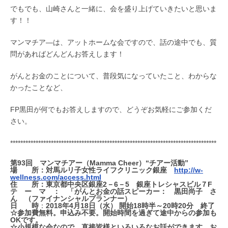
でもでも、山崎さんと一緒に、会を盛り上げていきたいと思いま
す！！
マンマチア―は、アットホームな会ですので、話の途中でも、質
問があればどんどんお答えします！
がんとお金のことについて、普段気になっていたこと、わからな
かったことなど、
FP黒田が何でもお答えしますので、どうぞお気軽にご参加くだ
さい。
*********************************************************************************
第93回 マンマチアー（Mamma Cheer）“チアー活動”
場 所
：対馬ルリ子女性ライフクリニック銀座
http://w-
wellness.com/access.html
住 所：
東京都中央区銀座2－6－5 銀座トレシャスビル７F
テ ー マ ： 「がんとお金の話
スピーカー： 黒田尚子 さ
ん （ファイナンシャルプランナー）
日 時
：
2018
年4月18
日
（水） 開始18時半～20時20分 終了
☆参加費無料。申込み不要。開始時間を過ぎて途中からの参加も
OKです。
☆小規模な会なので、直接皆様といろいろなお話ができます。お