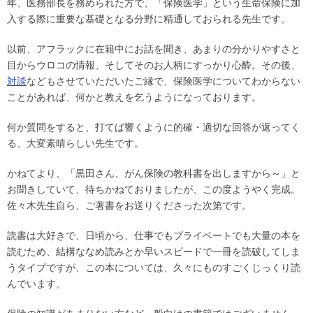
年、医務部長を務められた方で、「保険医学」という生命保険に加
入する際に重要な基礎となる分野に精通しておられる先生です。
以前、アフラックに在籍中にお話を聞き、あまりの分かりやすさと
目からウロコの情報、そしてそのお人柄にすっかり心酔。その後、
対談
などもさせていただいたご縁で、保険医学についてわからない
ことがあれば、何かと教えを乞うようになっております。
何か質問をすると、打てば響くように的確・適切な回答が返ってく
る、大変素晴らしい先生です。
かねてより、「黒田さん、がん保険の教科書を出しますから～」と
お聞きしていて、待ちかねておりましたが、この度ようやく完成。
佐々木先生自ら、ご著書をお送りくださった次第です。
読書は大好きで、日頃から、仕事でもプライベートでも大量の本を
読むため、結構ななめ読みとか早いスピードで一冊を読破してしま
うタイプですが、この本については、久々にものすごくじっくり読
んでいます。