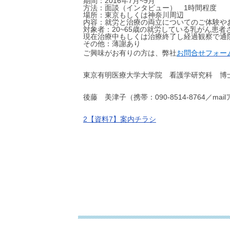
期間：2016年7月~9月
方法：面談（インタビュー） 1時間程度
場所：東京もしくは神奈川周辺
内容：就労と治療の両立についてのご体験や
対象者：20~65歳の就労している乳がん患
現在治療中もしくは治療終了し経過観察で通
その他：薄謝あり
ご興味がお有りの方は、弊社
お問合せフォー
東京有明医療大学大学院 看護学研究科 博
後藤 美津子（携帯：090-8514-8764／mai
2【資料7】案内チラシ