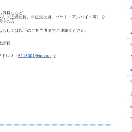
お気持ちなど
者さん（正規社員、非正規社員、パート・アルバイト等）で、
院中の方
ム
もしくは以下のご担当者までご連絡ください。
士課程
lアドレス：
6115001@tau.ac.jp
）