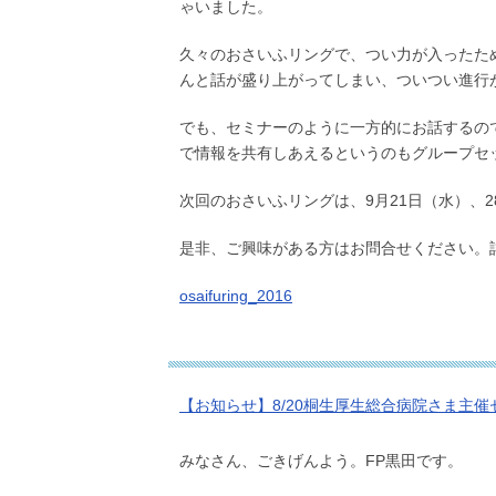
ゃいました。
久々のおさいふリングで、つい力が入ったた
んと話が盛り上がってしまい、ついつい進行
でも、セミナーのように一方的にお話するの
で情報を共有しあえるというのもグループセ
次回のおさいふリングは、9月21日（水）、
是非、ご興味がある方はお問合せください。
osaifuring_2016
【お知らせ】8/20桐生厚生総合病院さま主
みなさん、ごきげんよう。FP黒田です。