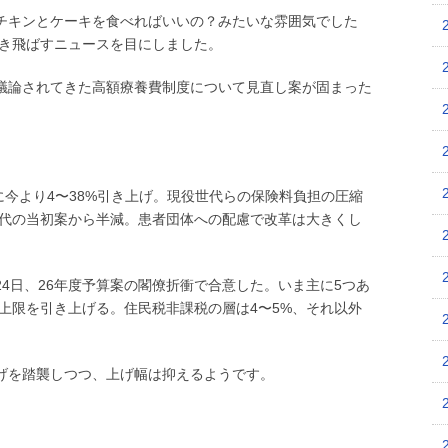
チキンとケーキを食べればいいの？みたいな雰囲気でした
吹き飛ばすニュースを目にしました。
議論されてきた高額療養費制度について見直し案が固まった
でに今より4〜38%引き上げ。現役世代らの保険料負担の圧縮
時代の当初案から半減。患者団体への配慮で改革は大きくし
4日、26年度予算案の閣僚折衝で合意した。いま主に5つあ
の上限を引き上げる。住民税非課税の層は4〜5%、それ以外
げを踏襲しつつ、上げ幅は抑えるようです。