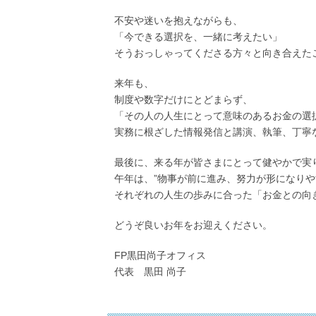
不安や迷いを抱えながらも、
「今できる選択を、一緒に考えたい」
そうおっしゃってくださる方々と向き合えた
来年も、
制度や数字だけにとどまらず、
「その人の人生にとって意味のあるお金の選
実務に根ざした情報発信と講演、執筆、丁寧
最後に、来る年が皆さまにとって健やかで実
午年は、”物事が前に進み、努力が形になりや
それぞれの人生の歩みに合った「お金との向
どうぞ良いお年をお迎えください。
FP黒田尚子オフィス
代表 黒田 尚子