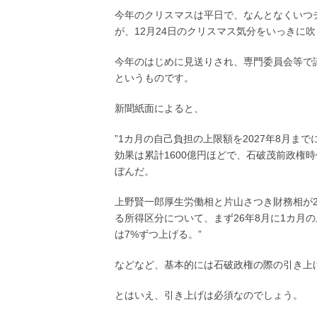
今年のクリスマスは平日で、なんとなくいつ
が、12月24日のクリスマス気分をいっきに
今年のはじめに見送りされ、専門委員会等で
というものです。
新聞紙面によると、
”1カ月の自己負担の上限額を2027年8月ま
効果は累計1600億円ほどで、石破茂前政権
ぼんだ。
上野賢一郎厚生労働相と片山さつき財務相が2
る所得区分について、まず26年8月に1カ月
は7%ずつ上げる。”
などなど、基本的には石破政権の際の引き上
とはいえ、引き上げは必須なのでしょう。