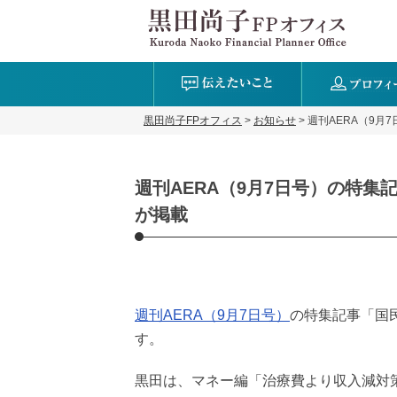
黒田尚子FPオフィス
>
お知らせ
>
週刊AERA（9
週刊AERA（9月7日号）の特
が掲載
週刊AERA（9月7日号）
の特集記事「国
す。
黒田は、マネー編「治療費より収入減対